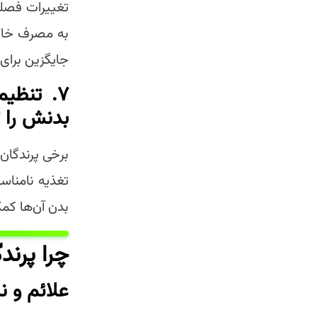
تغییرات فصلی
به مصرف خاک 
جایگزین برای 
۷.
بدنش را ت
برخی پرندگان
تغذیه نامناس
بدن آن‌ها کم
چرا پرند
علائم و ن