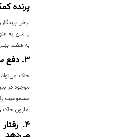
پرنده کمک
برخی پرندگان
یا شن به عنوا
به هضم بهتر 
۳.
دفع س
خاک می‌تواند
موجود در بدن 
مسمومیت را ک
آمازون خاک ر
۴.
رفتار
می‌دهد