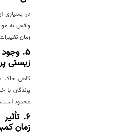
در بسیاری ا
واقعی به موا
زمان تغییرا
۵.
وجود 
زیستی پر
گاهی خاک حا
پرندگان با خ
محدود است، ب
۶.
تأثیر
زمان کمبو