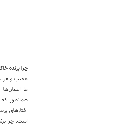
چرا پرنده خا
عجیب و غریب 
ما انسان‌ها ب
همانطور که د
رفتارهای پرن
است. چرا پرند