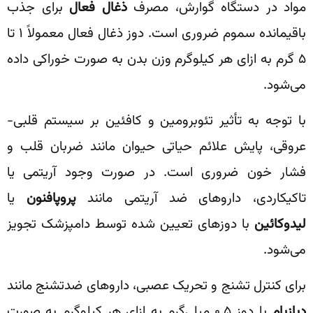
مواد در دستگاه گوارش، مصرف
ذغال فعال
برای جذب
باقیمانده سموم ضروری است. دوز ذغال فعال معمولاً ۱ تا
۵ گرم به ازای هر کیلوگرم وزن بدن به صورت خوراکی داده
می‌شود.
با توجه به تأثیر تئوبرومین و کافئین بر سیستم قلبی-
عروقی، پایش علائم حیاتی حیوان مانند ضربان قلب و
فشار خون ضروری است. در صورت وجود آریتمی یا
تاکیکاردی، داروهای ضد آریتمی مانند
پروپافنون
یا
لیدوکائین
با دوزهای تعیین شده توسط دامپزشک تجویز
می‌شود.
برای کنترل تشنج و تحریک عصبی، داروهای ضدتشنج مانند
دیازپام
با دوز ۰.۵ میلی‌گرم به ازای هر کیلوگرم به صورت