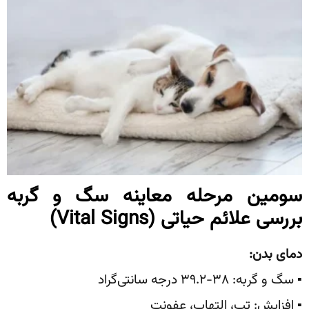
سومین مرحله معاینه سگ و گربه
بررسی علائم حیاتی
(Vital Signs)
دمای بدن
:
▪️ سگ و گربه: ۳۸-۳۹.۲ درجه سانتی‌گراد
▪️ افزایش: تب، التهاب، عفونت